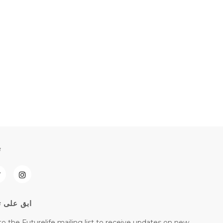
ت
ابق على ت
to the Futurelife mailing list to receive updates on new