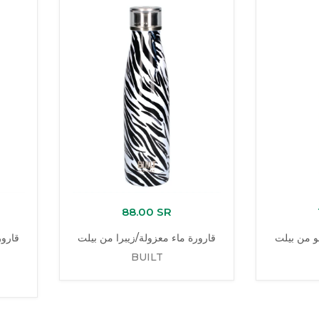
88.00 SR
و من بيلت
قارورة ماء معزولة/زيبرا من بيلت
قارور
BUILT