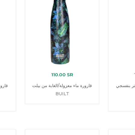
110.00 SR
تر بنفسجي
قارورة ماء معزولة/الغابة من بيلت
قارور
BUILT