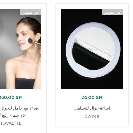
غير متوفر
غير متوفر
250.00 SR
35.00 SR
اضاءة جوال للسيلفي
اضاءة مع حامل للجوال
١٥٠ سم - رينغ لايت
Swees
NOVALITE