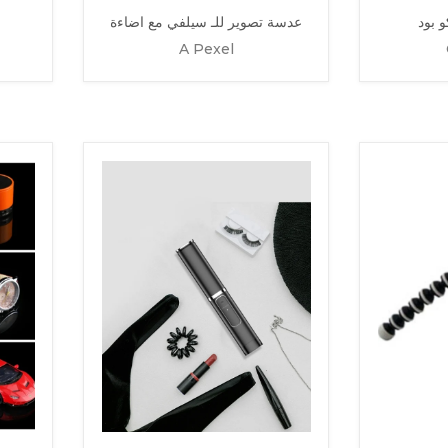
و بود
عدسة تصوير للـ سيلفي مع اضاءة
A Pexel