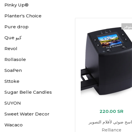
Pinky Up®
Planter's Choice
Pure drop
توفر
Que كيو
Revol
Rollasole
SoaPen
Sttoke
Sugar Belle Candles
SUYON
220.00 SR
Sweet Water Decor
سح ضوئي لأفلام التصوير
Wacaco
Relliance