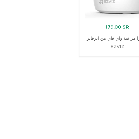
179.00 SR
ا مراقبة واي فاي من ايزفايز
EZVIZ