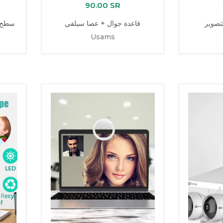
90.00 SR
تصوير
قاعدة جوال + عصا سيلفي
سطح م
Usams