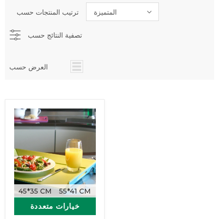
المتميزة
ترتيب المنتجات حسب
تصفية النتائج حسب
العرض حسب
45*35 CM
55*41 CM
خيارات متعددة