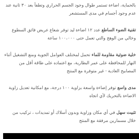
بالحماية، اضاءة تستمر طوال وجود الجسم الحراري وتطفأ بعد ٣٠ ثانية عند
عدم وجود أجسام في مدى المستشعر
تقنية الضوء الساطع
عدد ١٢ اضاءة ليد توفر شعاع عريض فائق السطوع
وخالي من الوهج والتي تعمل حتى ١٠٠،٠٠٠ ساعة
خلية ضوئية مقاومة للماء
تحمل لمختلف العوامل الجوية ومنع التشغيل أثناء
النهار للمحافظة على عمر البطارية،
مع اعتماده على طاقة أقل من
المصابيح العادية
- غير متوفرة مع المنتج
مدى واسع
توفر إضاءة واسعة بزاوية ١٠٠ درجة، مع امكانية تعديل زاوية
الاضاءة بالتحريك لأي اتجاه
تثبيت سهل
في أي مكان وزاوية وبدون أسلاك أو تمديدات ، تركيب من
خلال مسمارين مرفقة مع المنتج