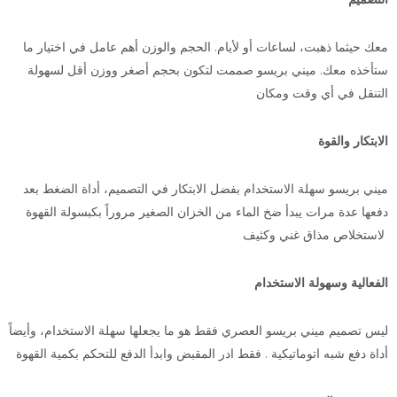
معك حيثما ذهبت، لساعات أو لأيام. الحجم والوزن أهم عامل في اختيار ما
ستأخذه معك. ميني بريسو صممت لتكون بحجم أصغر ووزن أقل لسهولة
التنقل في أي وقت ومكان
الابتكار والقوة
ميني بريسو سهلة الاستخدام بفضل الابتكار في التصميم، أداة الضغط بعد
دفعها عدة مرات يبدأ ضخ الماء من الخزان الصغير مروراً بكبسولة القهوة
لاستخلاص مذاق غني وكثيف
الفعالية وسهولة الاستخدام
ليس تصميم ميني بريسو العصري فقط هو ما يجعلها سهلة الاستخدام، وأيضاً
أداة دفع شبه اتوماتيكية . فقط ادر المقبض وابدأ الدفع للتحكم بكمية القهوة