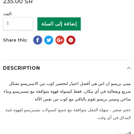
235.00 SR
العدد:
Share this:
DESCRIPTION
ميني بريسو ان اس هي أفضل اختيار لتحضير كوب من الاسبريسو بشكل
سريع وبفعالية في أي مكان، فقط كبسولة قهوة متوافقة مع نيسبريسو وماء
ساخن وميني بريسو تقوم بالباقي مع كوب من نفس الألة
حجم صغير ، سهلة التنقل متوافقة مع جميع كبسولات نيسبريسو لقهوة غنية
المذاق في أي وقت
التصميم