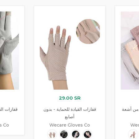
29.00 SR
 من أشعة
قفازات القيادة للحماية - بدون
قفازات الق
أصابع
s Co
Wecare Gloves Co
Wec