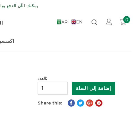
يمكنك الآن الدفع بواسطة مدى , الش
0
AR
EN
ال
اكسسوا
العدد:
Share this: