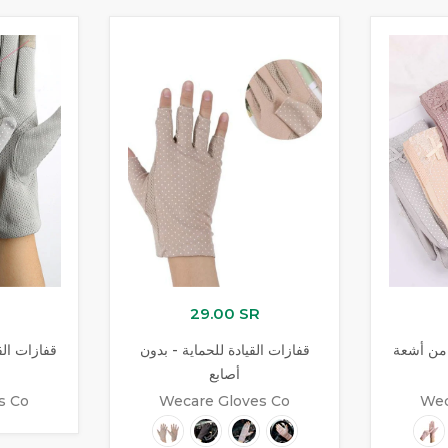
29.00 SR
 من أشعة
قفازات القيادة للحماية - بدون
قفازات الق
أصابع
s Co
Wecare Gloves Co
Wec