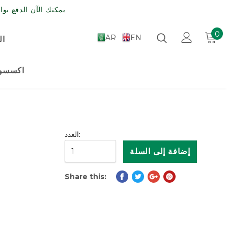
يمكنك الآن الدفع بواسطة مدى , الش
0
AR
EN
ال
اكسسوا
العدد:
Share this: