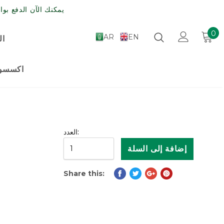
يمكنك الآن الدفع بواسطة مدى , الش
0
AR
EN
ال
اكسسوا
العدد:
Share this: