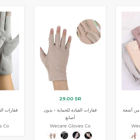
29.00 SR
 من أشعة
قفازات القيادة للحماية - بدون
قفازات الق
أصابع
s Co
Wecare Gloves Co
Wec