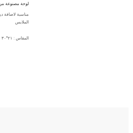
لوحة مصنوعة من
مناسبة لاضافة د
الملابس
المقاس : ٢١*٣٠ سم - **