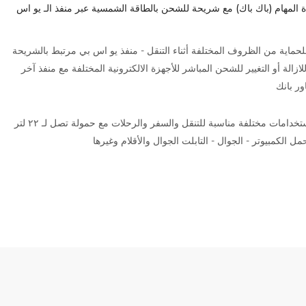
 المهام (باك باك) مع شريحة للشحن بالطاقة الشمسية عبر منفذ الـ يو اس
حماية من الظروف المختلفة أثناء التنقل - منفذ يو اس بي مرتبط بالشريحة
لازالة أو التغيير للشحن المباشر للأجهزة الالكترونية المختلفة مع منفذ آخر
ور بانك
جيوب مخفية - أستخدامات مختلفة مناسبة للتنقل والسفر والرحلات مع حمولة تصل لـ ٢٢ لتر
 الكمبيوتر - الجوال - التابلت الجوال والأقلام وغيرها