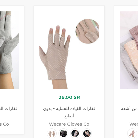
29.00 SR
 من أشعة
قفازات القيادة للحماية - بدون
قفازات الق
أصابع
s Co
Wecare Gloves Co
Wec