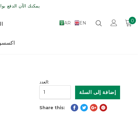
يمكنك الآن الدفع بواسطة مدى , الش
0
AR
EN
ال
اكسسوا
العدد:
Share this: