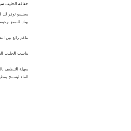
خفاقة الحليب س
سينسو توفر لك ال
بيتك للتمتع برغو
تناغم رائع بين ا
يناسب الحليب البار
سهلة التنظيف با
الماء ليسمح بتنظي