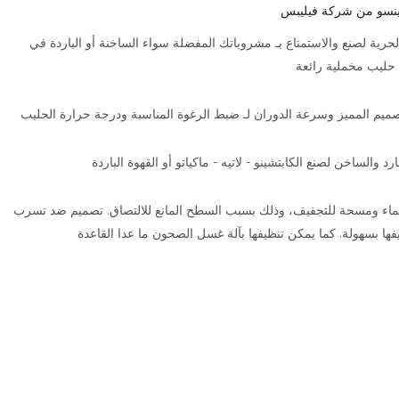
ينسو من شركة فيليبس
حرية لصنع والاستمتاع بـ مشروباتك المفضلة سواء الساخنة أو الباردة في
ة حليب مخملية رائعة
لتصميم المميز وسرعة الدوران لـ ضبط الرغوة المناسبة ودرجة حرارة الحليب
د والساخن لصنع الكابتشينو - لاتيه - ماكياتو أو القهوة الباردة
لماء ومسحة للتجفيف، وذلك بسبب السطح المانع للالتصاق. تصميم ضد تسرب
فها بسهولة. كما يمكن تنظيفها بآلة غسل الصحون ما عدا القاعدة