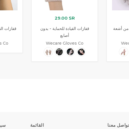
29.00 SR
 من أشعة
قفازات القيادة للحماية - بدون
قفازات الق
أصابع
s Co
Wecare Gloves Co
Wec
واصل معنا
القائمة
سيا